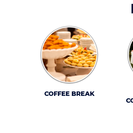
COFFEE BREAK
C