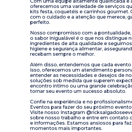
Com uma equipe altamente qualificada e a
oferecemos uma variedade de serviços que
kits festa, coquetéis e carrinhos gourmet.
com o cuidado e a atenção que merece, ga
perfeito.
Nosso compromisso com a pontualidade, o
o sabor inigualável é o que nos distingue
ingredientes de alta qualidade e seguimo
higiene e segurança alimentar, assegurand
recebam sempre o melhor.
Além disso, entendemos que cada evento é
isso, oferecemos um atendimento person
entender as necessidades e desejos de nos
soluções sob medida que superem expect
encontro íntimo ou uma grande celebraçã
tornar seu evento um sucesso absoluto.
Confie na experiência e no profissionalis
Eventos para fazer do seu próximo event
Visite nosso Instagram @ricksalgadoseev
sobre nosso trabalho e entre em contato
e informações. Estamos ansiosos para faz
momentos mais importantes.